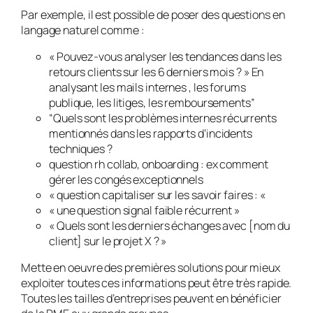
Par exemple, il est possible de poser des questions en
langage naturel comme :
« Pouvez-vous analyser les tendances dans les
retours clients sur les 6 derniers mois ? » En
analysant les mails internes , les forums
publique, les litiges, les remboursements”
“Quels sont les problèmes internes récurrents
mentionnés dans les rapports d’incidents
techniques ?
question rh collab, onboarding : ex comment
gérer les congés exceptionnels
« question capitaliser sur les savoir faires : «
« une question signal faible récurrent »
« Quels sont les derniers échanges avec [nom du
client] sur le projet X ? »
Mette en oeuvre des premières solutions pour mieux
exploiter toutes ces informations peut être très rapide.
Toutes les tailles d’entreprises peuvent en bénéficier