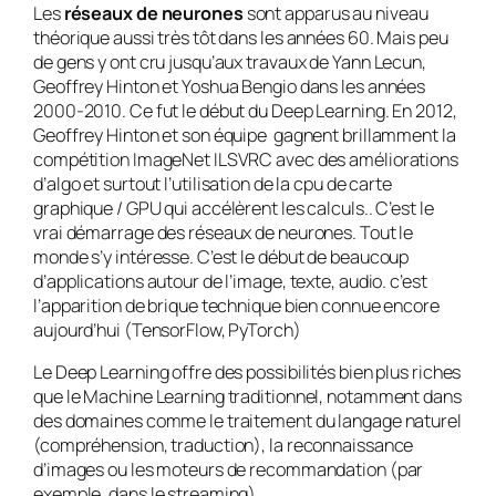
Les
réseaux de neurones
sont apparus au niveau
théorique aussi très tôt dans les années 60. Mais peu
de gens y ont cru jusqu’aux travaux de Yann Lecun,
Geoffrey Hinton et Yoshua Bengio dans les années
2000-2010. Ce fut le début du Deep Learning. En 2012,
Geoffrey Hinton et son équipe gagnent brillamment la
compétition ImageNet ILSVRC avec des améliorations
d’algo et surtout l’utilisation de la cpu de carte
graphique / GPU qui accélèrent les calculs.. C’est le
vrai démarrage des réseaux de neurones. Tout le
monde s’y intéresse. C’est le début de beaucoup
d’applications autour de l’image, texte, audio. c’est
l’apparition de brique technique bien connue encore
aujourd’hui (TensorFlow, PyTorch)
Le Deep Learning offre des possibilités bien plus riches
que le Machine Learning traditionnel, notamment dans
des domaines comme le traitement du langage naturel
(compréhension, traduction), la reconnaissance
d’images ou les moteurs de recommandation (par
exemple, dans le streaming).