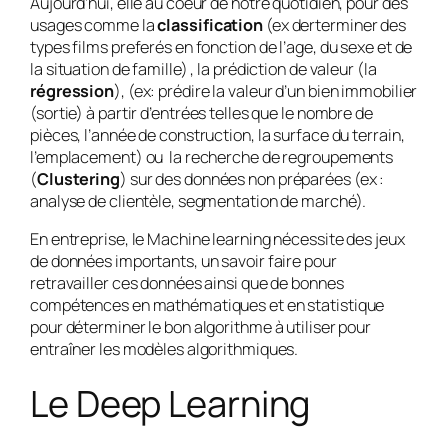
Aujourd’hui, elle au coeur de notre quotidien, pour des
usages comme la
classification
(ex derterminer des
types films preferés en fonction de l’age, du sexe et de
la situation de famille) , la prédiction de valeur (la
régression
), (ex: prédire la valeur d’un bien immobilier
(sortie) à partir d’entrées telles que le nombre de
pièces, l’année de construction, la surface du terrain,
l’emplacement) ou la recherche de regroupements
(
Clustering
) sur des données non préparées (ex :
analyse de clientèle, segmentation de marché).
En entreprise, le Machine learning nécessite des jeux
de données importants, un savoir faire pour
retravailler ces données ainsi que de bonnes
compétences en mathématiques et en statistique
pour déterminer le bon algorithme à utiliser pour
entraîner les modèles algorithmiques.
Le Deep Learning