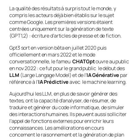
La qualité des résultats à surpris tout le monde, y
compris les acteurs déjà bien établis sur le sujet
comme Google. Les premières versions étaient
centrées uniquement sur la génération de texte
(GPT1,2) : écriture d’articles de presse et de fiction.
Gpt3 sort en version bêta en juillet 2020 puis
officiellement en mars 2022 et le mode
conversationnelle, le fameu
CHATGpt
ouvre au public
en nov 2022 : ce fut pour le grand public le début des
LLM
(Large Langage Model) et de l’
IA Générative
par
référence à l’
IA Prédictive
avec le machine learning.
Aujourd’hui les LLM, en plus de savoir générer des
textes, ont la capacité d’analyser, de résumer, de
traduire et générer du code informatique, de simuler
des interactions humaines. Ils peuvent aussi solliciter
l’appel de fonctions externes pour enrichir leurs
connaissances. Les améliorations en cours
concernent le raisonnement et la génération de plan