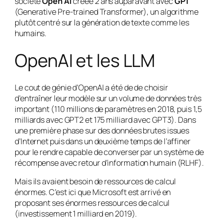
société
Open AI
créée 2 ans auparavant avec
GPT
(Generative Pre-trained Transformer), un algorithme
plutôt centré sur la génération de texte comme les
humains.
OpenAI et les LLM
Le cout de génie d’OpenAI a été de de choisir
d’entraîner leur modèle sur un volume de données très
important (110 millions de paramètres en 2018, puis 1,5
milliards avec GPT2 et 175 milliard avec GPT3). Dans
une première phase sur des données brutes issues
d’Internet puis dans un deuxième temps de l’affiner
pour le rendre capable de converser par un système de
récompense avec retour d’information humain (RLHF).
Mais ils avaient besoin de ressources de calcul
énormes. C’est ici que Microsoft est arrivé en
proposant ses énormes ressources de calcul
(investissement 1 milliard en 2019).