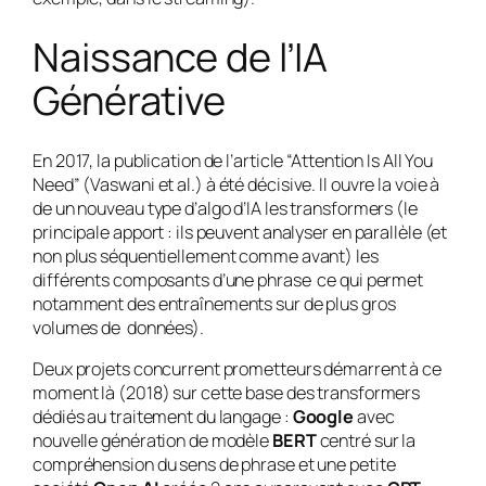
Naissance de l’IA
Générative
En 2017, la publication de l’article “Attention Is All You
Need”
(Vaswani et al.)
à été décisive. Il ouvre la voie à
de un nouveau type d’algo d’IA les transformers (le
principale apport : ils peuvent analyser en parallèle (et
non plus séquentiellement comme avant) les
différents composants d’une phrase ce qui permet
notamment des entraînements sur de plus gros
volumes de données).
Deux projets concurrent prometteurs démarrent à ce
moment là (2018) sur cette base des transformers
dédiés au traitement du langage :
Google
avec
nouvelle génération de modèle
BERT
centré sur la
compréhension du sens de phrase et une petite